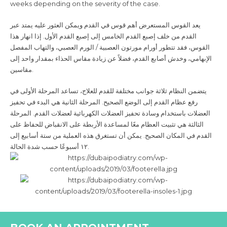
weeks depending on the severity of the case.
يعد القوس المستعرض أهم قوس في القدم ويمكن العثور عليه يمتد عبر
القدم من خلف إصبع القدم الخامس إلى إصبع القدم الأول. إذا انهار هذا
القوس، فقد تتطور أورام مورتون العصبية / الورم العصبي، والتهاب المفصل
الإبهامي، وخدش أصابع القدم، فضلاً عن زيادة مقاس الحذاء بمقدار واحد إلى
مقاسين
.
يتضمن النظام ثلاثة جوانب مختلفة للقدم للعلاج، تساعد المرحلة الأولى في
رفع عظام القدم إلى الوضع الصحيح. المرحلة الثانية هي البدء في تحفيز
العضلات باستخدام وسادة تحفيز العضلات الكهربائية لعضلات القدم. المرحلة
الثالثة هي تثبيت العظام معًا لمساعدة الأربطة على الانقباض للحفاظ على
القدم في المكان الصحيح. يمكن أن تستغرق هذه العملية من ستة أسابيع إلى
١٢ أسبوعًا حسب شدة الحالة
.