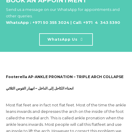
BOOK AN APPOINTMENT
Send us a message on our WhatsApp for appointments and
other queries.
WhatsApp : +971 50 355 3024 | Call: +971 4 343 5390
WhatsApp Us
Footerella AP-ANKLE PRONATION – TRIPLE ARCH COLLAPSE
انحناء الكاحل إلى الداخل – انهيار القوس الثلاثي
Most flat feet are in fact not flat feet. Most of the time the ankle
leans inwards and depresses the arch on the inside of the foot
called the medial arch. This is called ankle pronation when the
ankle leans inwards. Most people will call this flatfeet and use
an insole to lift the arch. However to correct this problem we