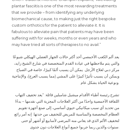
plantar fasciitis is one of the most rewarding treatments
that we provide – from identifying any underlying
biomechanical cause, to making just the right bespoke
custom orthotics for the patient to alleviate it. It is
fabulous to alleviate pain that patients may have been
suffering with for weeks, months or even years and who
may have tried all sorts of therapies to no avail.”
يعد ألم الكعب الأخمصي أحد أكثر حالات الجهاز العضلي الهيكلي شيوعًا
والتي يتم ملاحظتها في عيادة القدم المتخصصة في شارع الشيخ زايد،
مركز دبي لعلاج الأرجل. يمكن أن يسبب ألمًا كبيرًا، خاصة في الصباح
ويمكن أن يسبب تأثيرًا كبيرًا على المشي (مما يسبب العرج)، والإنتاجية
ونوعية الحياة بشكل عام
.
تشرح رئيسة أطباء الأقدام ميشيل شامبلين قائلة: “يعد تخفيف التهاب
اللفافة الأخمصية واحدًا من أكثر العلاجات المجزية التي نقدمها – بدءًا
من تحديد أي سبب ميكانيكي حيوي أساسي، إلى صنع أجهزة تقويم
العظام المخصصة والمناسبة للمريض للتخفيف من حدتها. إنه أمر رائع
لتخفيف الألم الذي قد يعاني منه المرضى لأسابيع أو أشهر أو حتى
سنوات والذين ربما جربوا جميع أنواع العلاجات دون جدوى
.