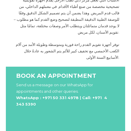
الأسباب التي تجعل مركز دبي لطب الأرجل يقدم أجهزة تقويمية
تصحيحية مخصصة من صنع أطباء الأقدام. في معملهم الداخلي، من
قالب قدم المريض. وهذا يضمن أن يتم تصميم الشكل الدقيق وفقًا
للوصفة الطبية الدقيقة المطبقة لتصحيح وضع القدم كما هو مطلوب –
لا يوجد قدمان متماثلتان ويتطلب الأمر وصفات مختلفة، تمامًا مثل
تقويم الأسنان، لكل مريض
.
توفر أجهزة تقويم القدم راحة فورية ومتوسطة وطويلة الأمد من آلام
الكعب الأخمصي مع تخفيف كبير للألم يتم الشعور به عادةً خلال
الأسابيع الستة الأولى
.
BOOK AN APPOINTMENT
Send us a message on our WhatsApp for
appointments and other queries.
WhatsApp : +971 50 331 4978 | Call: +971 4
343 5390