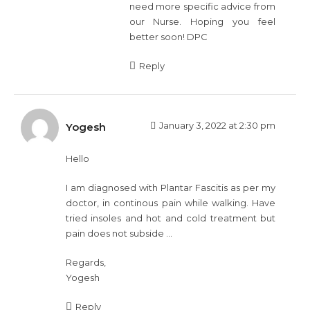
need more specific advice from
our Nurse. Hoping you feel
better soon! DPC
Reply
January 3, 2022 at 2:30 pm
Yogesh
Hello
I am diagnosed with Plantar Fascitis as per my
doctor, in continous pain while walking. Have
tried insoles and hot and cold treatment but
pain does not subside …
Regards,
Yogesh
Reply