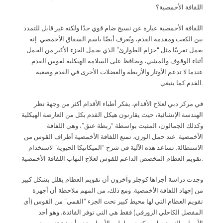
اللفافة الأخمصية؟
اللفافة الأخمصية عبارة عن نسيج ضام قوي جدًا ولكنه غير قابل للتمدد
بين الكعب ومقدمة القدم، ويُعرف أيضًا باسم السفاق الأخمصي. إنه
يعمل تقريبًا مثل “حزام الطوارئ” الذي يحمل الجزء الأكبر من الحمل
أثناء الوقوف والمشي، ويحافظ على السلامة الهيكلية لقوس القدم
عندما لا تدعم الأوتار والأربطة والعضلات الأخرى في القدم وضعية
القدم كما ينبغي
.
في مركز دبي لعلاج الأقدام، يفكر أطباء الأقدام أكثر من وجهة نظر
الهندسة الإنشائية، حيث يقارنون هيكل القدم بكل من العارضة الهيكلية
وكذلك الجمالون، المثبت بواسطة “ربطة عنق”، وهي اللفافة
الأخمصية. عند حمل الوزن، تمنع اللفافة الأخمصية أطراف القوس من
الاستطالة. تساعد هذه الآلية في شرح “الميكانيكا الحيوية” لاستخدام
تقويم العظام المخصص الداعم للقوس لعلاج التهاب اللفافة الأخمصية
.
وجدت دراسة أجراها كوجلر وآخرون أن تقويم العظام يقلل بشكل كبير
من إجهاد اللفافة الأخمصية. ومع ذلك، من المهم ملاحظة أن أجهزة
تقويم العظام التي لها محيط كبير تحت الجزء “القمي” من القوس (أي
المفصل الكاحلي الزورقي) فقط هي التي توفر الفائدة، وهو أحد