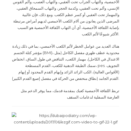
الأخمصية، والتهاب الجراب تحت العقبي، والتهاب العصب، وألم القوس
الإنسي، وألم تحت العقبي، وكدمة الحجر، والتهاب السمحاق العقبي،
والمهماز تحت العقبي أو كسر عظم الكعب. ومع ذلك، فإن غالبية
المرضى الذين يعانون من آلام الكعب الأخمصي لديهم أمراض مرتبطة
بإصابة اللفافة الأخمصية، أي أن التهاب اللفافة الأخمصية هو السبب
الأكثر شيوعًا لألم الكعب
.
هناك العديد من عوامل الخطر لألم الكعب الأخمصي، بما في ذلك زيادة
مؤشر كتلة الجسم
(BMI)
، محدودية عطف ظهري مفصل الكاحل (مثل
الاعتدال في الكاحل)، مهماز الكعب، التناقض في طول الساق، انخفاض
سمك الطبقة الدهنية للكعب، القدم المسطحة،
pes.
التجويف
(الأقواس العالية)، الكب الزائد الزائد وإبهام القدم المحدود أو إبهام
القدم الجامد (نطاق منخفض من الحركة في مفصل إصبع القدم الكبير
).
تربط اللفافة الأخمصية كعبك بمقدمة قدمك، مما يوفر الدعم مثل
العارضة السفلية لدعامات السقف