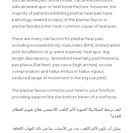
subcalcaneal pain, stone bruise, calcaneal periostitis,
subcalcaneal spur or heel bone fracture. However, the
majority of patients exhibiting plantar heel pain have
pathology related to injury of the plantar fascia i.e.
plantar fasciitis is the most common cause of heel pain.
There are many risk factors for plantar heel pain,
including increased body mass index (BMI), limited ankle
joint dorsiflexion (e.g. ankle equinus), heel spur, leg
length discrepancy, diminished heel fatty pad thickness,
pes planus (flat feet), pes cavus (high arches), excess
overpronation and hallux limitus or hallux rigidus
(reduced range of movement in the big toe joint).
The plantar fascia connects your heel to your forefoot,
providing support like the bottom beam of a roof truss
كيف ترتبط الميكانيكا الحيوية لألم الكعب الأخمصي بعلاج تقويم العظام
للقدم؟
يمكن أن يكون لألم الكعب عدد من الأسباب بما في ذلك التهاب اللفافة