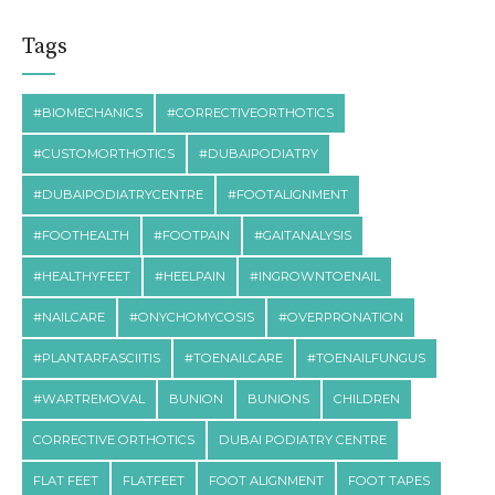
Tags
#BIOMECHANICS
#CORRECTIVEORTHOTICS
#CUSTOMORTHOTICS
#DUBAIPODIATRY
#DUBAIPODIATRYCENTRE
#FOOTALIGNMENT
#FOOTHEALTH
#FOOTPAIN
#GAITANALYSIS
#HEALTHYFEET
#HEELPAIN
#INGROWNTOENAIL
#NAILCARE
#ONYCHOMYCOSIS
#OVERPRONATION
#PLANTARFASCIITIS
#TOENAILCARE
#TOENAILFUNGUS
#WARTREMOVAL
BUNION
BUNIONS
CHILDREN
CORRECTIVE ORTHOTICS
DUBAI PODIATRY CENTRE
FLAT FEET
FLATFEET
FOOT ALIGNMENT
FOOT TAPES