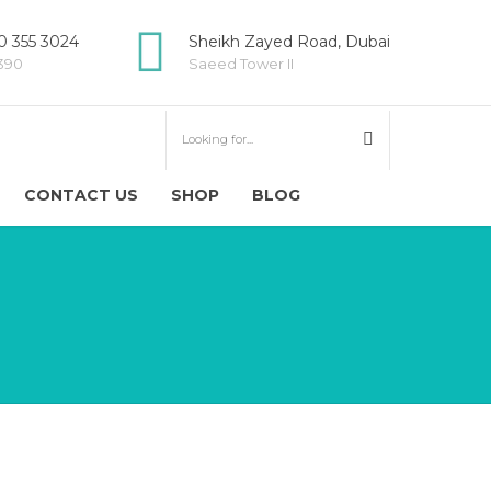
 355 3024
Sheikh Zayed Road, Dubai
5390
Saeed Tower II
CONTACT US
SHOP
BLOG