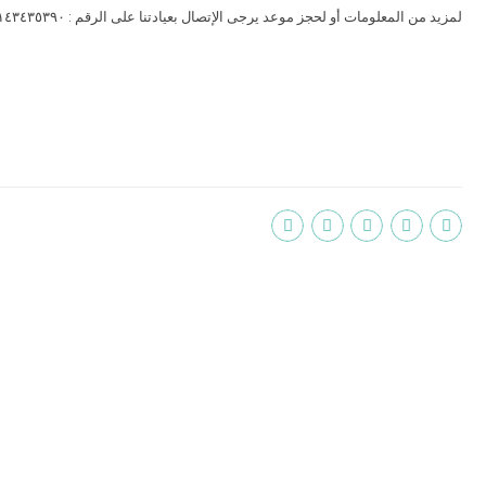
‎لمزيد من المعلومات أو لحجز موعد يرجى الإتصال بعيادتنا على الرقم : ٠٠٩٧١٤٣٤٣٥٣٩٠ أو التواصل على الواتساب على الرقم ٠٠٩٧١٥٠٣٥٥٣٠٢٤