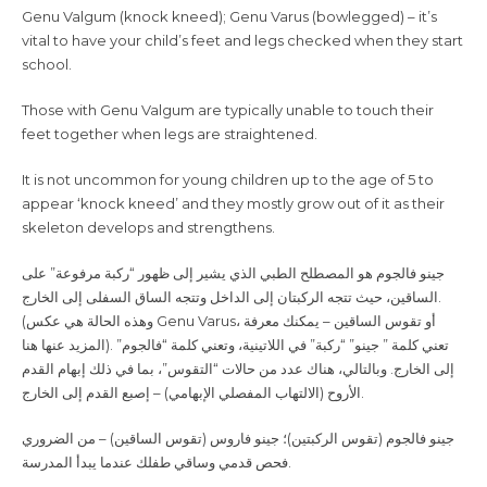
Genu Valgum (knock kneed); Genu Varus (bowlegged) – it’s
vital to have your child’s feet and legs checked when they start
school.
Those with Genu Valgum are typically unable to touch their
feet together when legs are straightened.
It is not uncommon for young children up to the age of 5 to
appear ‘knock kneed’ and they mostly grow out of it as their
skeleton develops and strengthens.
جينو فالجوم هو المصطلح الطبي الذي يشير إلى ظهور “ركبة مرفوعة” على
الساقين، حيث تتجه الركبتان إلى الداخل وتتجه الساق السفلى إلى الخارج.
(وهذه الحالة هي عكس
Genu Varus
، أو تقوس الساقين – يمكنك معرفة
المزيد عنها هنا). تعني كلمة ” جينو” “ركبة” في اللاتينية، وتعني كلمة “فالجوم”
إلى الخارج. وبالتالي، هناك عدد من حالات “التقوس”، بما في ذلك إبهام القدم
الأروح (الالتهاب المفصلي الإبهامي) – إصبع القدم إلى الخارج
.
جينو فالجوم (تقوس الركبتين)؛ جينو فاروس (تقوس الساقين) – من الضروري
فحص قدمي وساقي طفلك عندما يبدأ المدرسة
.