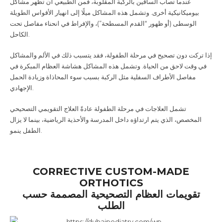
عندما تصاب الساقين بالركبة المقلوبة، فمن الطبيعي أن تظهر مشاكل
بيوميكانيكية أخرى. وتشمل هذه المشاكل ميلًا إلى انهيار الأقواس الطويلة
الوسطى (أو ظهور “القدم المسطحة”)، والإفراط في انحناء مفاصل تحت
الكاحل
.
إذا تركت دون تصحيح في مرحلة الطفولة، فقد يتسبب ذلك في الألم والمشاكل
في وقت لاحق من الحياة. وتشمل هذه المشاكل هشاشة العظام المبكرة في
مفاصل الأطراف السفلية مثل الركبة بسبب سوء المحاذاة وزيادة الحمل
الإجهادي
.
تشمل العلاجات في مرحلة الطفولة عادةً العلاج التقويمي التصحيحي
المخصص، الذي يتم ارتداؤه داخل المدرسة والأحذية الرياضية، بينما لا يزال
الطفل ينمو
.
CORRECTIVE CUSTOM-MADE
ORTHOTICS
تقويمات العظام التصحيحية المصممة حسب
الطلب