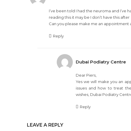
I’ve been told I had the neuroma and I’ve h
reading this it may be I don’t have this after
Can you please make me an appointment af
Reply
Dubai Podiatry Centre
Dear Piers,
Yes we will make you an app
issues and how to treat t
wishes, Dubai Podiatry Centr
Reply
LEAVE A REPLY