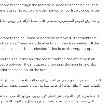
xcess pressure through the metatarsal heads that can be causing
etatarsal heads to allow the nerves to flow freely once again.
من خلال رفع القوس المستعرض، سنقضي على الضغط الزائد عبر رؤوس مشط القدم
cal case where the neuroma needs to be removed. Treatments are
unbearable. There are side effects of this such as melting off the
ea and the cortisone injection it should be the very last option.
eal Morton’s neuroma and the most common and effective is an
e space between the metatarsals reducing the neuritis and also
nderneath the ball of the foot.
إذا كانت هذه هي حالة ورم مورتون العصبي، فهذه حالة جراحية حيث يجب إزالة ا
التهاب عصبي لا يطاق. هناك آثار جانبية لهذا مثل ذوبان الحشوة الدهنية وهو أ
.
عادةً ما يكون الإزالة الجراحية هي الخيار الأول مع ورم مورتون العصبي الحقي
الذي يفتح المساحة بين عظام مشط القدم مما يقلل من التهاب العصب و