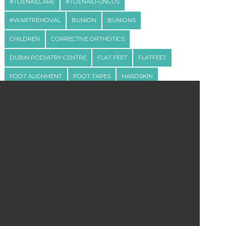
#TOENAILCARE
#TOENAILFUNGUS
#WARTREMOVAL
BUNION
BUNIONS
CHILDREN
CORRECTIVE ORTHOTICS
DUBAI PODIATRY CENTRE
FLAT FEET
FLATFEET
FOOT ALIGNMENT
FOOT TAPES
HARDSKIN
HEEL
HEEL PAIN
KNEE HIGH STOCKINGS
ORTHOTICS
PLANTAR FASCIITIS
PODIATRIST
PODIATRY
RUNNING
SCHOOL SHOES
SHOES FOR BUNION
SPORT SHOES
SPORTS SHOES
TOE ALIGNMENT
TOENAILS
TOE STOCKINGS
WALKING