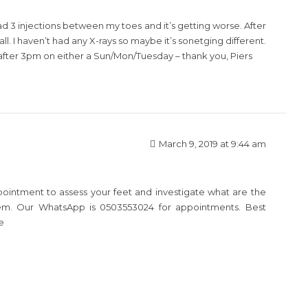
ad 3 injections between my toes and it’s getting worse. After
 all. I haven’t had any X-rays so maybe it’s sonetging different.
ter 3pm on either a Sun/Mon/Tuesday – thank you, Piers
March 9, 2019 at 9:44 am
ointment to assess your feet and investigate what are the
hem. Our WhatsApp is 0503553024 for appointments. Best
e