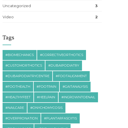
Uncategorized
3
Video
2
Tags
#BIOMECHANICS
#CORRECTIVEORTHOTICS
#CUSTOMORTHOTICS
#DUBAIPODIATRY
#DUBAIPODIATRYCENTRE
#FOOTALIGNMENT
#FOOTHEALTH
#FOOTPAIN
#GAITANALYSIS
#HEALTHYFEET
#HEELPAIN
#INGROWNTOENAIL
#NAILCARE
#ONYCHOMYCOSIS
#OVERPRONATION
#PLANTARFASCIITIS