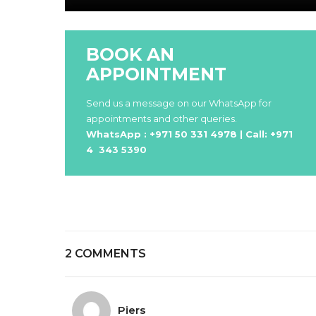
BOOK AN
APPOINTMENT
Send us a message on our WhatsApp for
appointments and other queries.
WhatsApp : +971 50 331 4978 | Call: +971
4 343 5390
2 COMMENTS
Piers