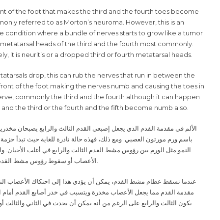
ront of the foot that makes the third and the fourth toes become
nly referred to as Morton’s neuroma. However, this is an
e condition where a bundle of nerves starts to grow like a tumor
metatarsal heads of the third and the fourth most commonly.
ly, it is neuritis or a dropped third or fourth metatarsal heads.
tarsals drop, this can rub the nerves that run in between the
front of the foot making the nerves numb and causing the toes in
nerve, commonly the third and the fourth although it can happen
 and the third or the fourth and the fifth become numb also.
الألم في مقدمة القدم الذي يجعل إصبعي القدم الثالث والرابع يصبحان مخدرين
باسم ورم مورتون العصبي. ومع ذلك، فهذه حالة نادرة للغاية حيث تبدأ حزم
النمو مثل الورم بين رؤوس مشط القدم الثالث والرابع في أغلب الأحيان. والأ
الأعصاب أو سقوط رؤوس مشط القدم ال
.
عندما تسقط عظام مشط القدم، يمكن أن يؤدي هذا إلى احتكاك الأعصاب الت
مقدمة القدم مما يجعل الأعصاب مخدرة ويتسبب في خدر أصابع القدم أمام ا
يكون الثالث والرابع على الرغم من أنه يمكن أن يحدث في الثاني والثالث أو