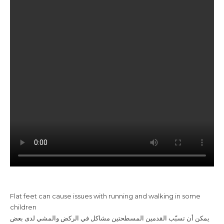
Flat feet can cause issues with running and walking in some
children
يمكن أن تسبّب القدمين المسطحتين مشاكل في الركض والمشي لدى بعض