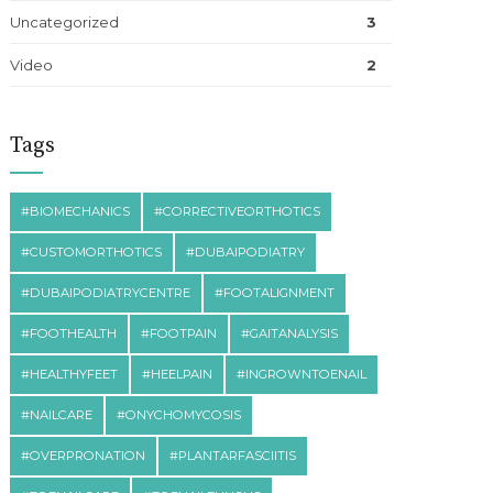
Uncategorized
3
Video
2
Tags
#BIOMECHANICS
#CORRECTIVEORTHOTICS
#CUSTOMORTHOTICS
#DUBAIPODIATRY
#DUBAIPODIATRYCENTRE
#FOOTALIGNMENT
#FOOTHEALTH
#FOOTPAIN
#GAITANALYSIS
#HEALTHYFEET
#HEELPAIN
#INGROWNTOENAIL
#NAILCARE
#ONYCHOMYCOSIS
#OVERPRONATION
#PLANTARFASCIITIS