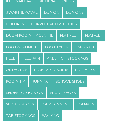
#TOENAILCARE
#TOENAILFUNGUS
#WARTREMOVAL
BUNION
BUNIONS
CHILDREN
CORRECTIVE ORTHOTICS
DUBAI PODIATRY CENTRE
FLAT FEET
FLATFEET
FOOT ALIGNMENT
FOOT TAPES
HARDSKIN
HEEL
HEEL PAIN
KNEE HIGH STOCKINGS
ORTHOTICS
PLANTAR FASCIITIS
PODIATRIST
PODIATRY
RUNNING
SCHOOL SHOES
SHOES FOR BUNION
SPORT SHOES
SPORTS SHOES
TOE ALIGNMENT
TOENAILS
TOE STOCKINGS
WALKING