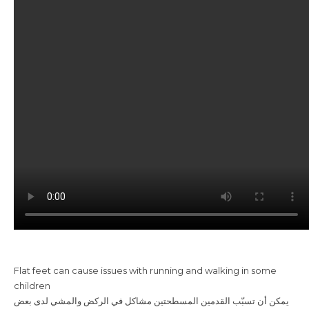
Flat feet can cause issues with running and walking in some
children
يمكن أن تسبّب القدمين المسطحتين مشاكل في الركض والمشي لدى بعض