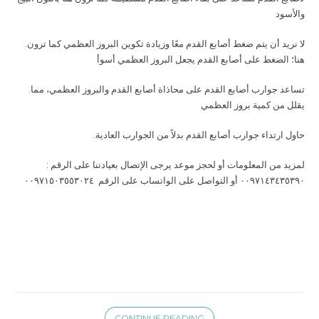
والأسود
.لا نريد أن يتم ضغط أصابع القدم معًا وزيادة تكوين البروز العظمي كما ترون
هنا؛ الضغط على أصابع القدم يجعل البروز العظمي أسوأ
.تساعد جوارب أصابع القدم على محاذاة أصابع القدم والبروز العظمي، مما
يقلل من كمية بروز العظمي
.حاول ارتداء جوارب أصابع القدم بدلاً من الجوارب العادية
٠٠٩٧١٤٣٤٣٥٣٩٠ أو التواصل على الواتساب على الرقم ٠٠٩٧١٥٠٣٥٥٣٠٢٤
CONTINUE READING