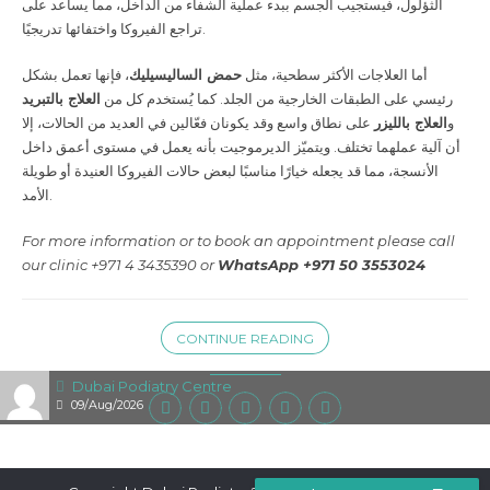
الثؤلول، فيستجيب الجسم ببدء عملية الشفاء من الداخل، مما يساعد على
تراجع الفيروكا واختفائها تدريجيًا.
أما العلاجات الأكثر سطحية، مثل
حمض الساليسيليك
، فإنها تعمل بشكل
رئيسي على الطبقات الخارجية من الجلد. كما يُستخدم كل من
العلاج بالتبريد
و
العلاج بالليزر
على نطاق واسع وقد يكونان فعّالين في العديد من الحالات، إلا
أن آلية عملهما تختلف. ويتميّز الديرموجيت بأنه يعمل في مستوى أعمق داخل
الأنسجة، مما قد يجعله خيارًا مناسبًا لبعض حالات الفيروكا العنيدة أو طويلة
الأمد.
For more information or to book an appointment please call
our clinic +971 4 3435390 or
WhatsApp +971 50 3553024
CONTINUE READING
Dubai Podiatry Centre
09/Aug/2026