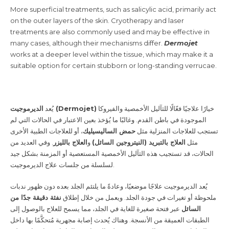
More superficial treatments, such as salicylic acid, primarily act
on the outer layers of the skin. Cryotherapy and laser
treatments are also commonly used and may be effective in
many cases, although their mechanisms differ.
Dermojet
works at a deeper level within the tissue, which may make it a
suitable option for certain stubborn or long-standing verrucae.
خيارًا علاجيًا فعّالًا للثآليل الأخمصية والفيروكا
الديرموجيت (Dermojet)
يُعد
الموجودة في باطن القدم. وغالبًا ما يُؤخذ بعين الاعتبار في الحالات التي لم
تستجب للعلاجات المنزلية مثل
حمض الساليسيليك
، أو للعلاجات الطبية الأخرى
مثل
العلاج بالتبريد (النيتروجين السائل)
و
العلاج بالليزر
. وفي العديد من
الحالات، قد تستجيب هذه الثآليل الأخمصية المستعصية أو المزمنة بشكل جيد
لسلسلة من جلسات علاج الديرموجيت.
يُعد الديرموجيت علاجًا موضعيًا، وعادةً ما يلتئم الجلد بعده دون ظهور ندبات
ملحوظة أو تغيرات في جودة الجلد. ويعمل من خلال إطلاق
نفثة دقيقة جدًا من
السائل
عبر فتحة صغيرة للغاية في الجلد، مما يسمح للعلاج بالوصول إلى
الطبقات العميقة من الأنسجة. وهناك يُحدث إصابة مجهرية مُتحكَّمًا بها داخل