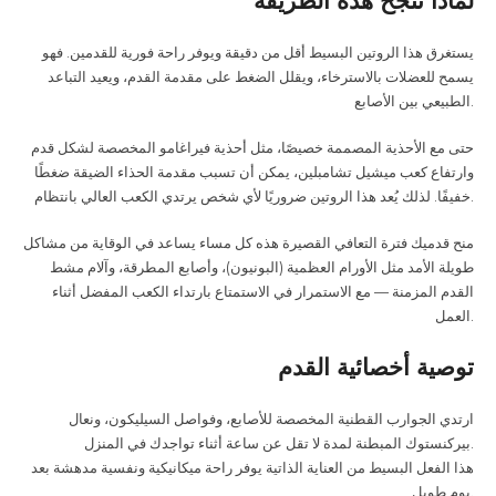
لماذا تنجح هذه الطريقة
يستغرق هذا الروتين البسيط أقل من دقيقة ويوفر راحة فورية للقدمين. فهو
يسمح للعضلات بالاسترخاء، ويقلل الضغط على مقدمة القدم، ويعيد التباعد
الطبيعي بين الأصابع.
حتى مع الأحذية المصممة خصيصًا، مثل أحذية فيراغامو المخصصة لشكل قدم
وارتفاع كعب ميشيل تشامبلين، يمكن أن تسبب مقدمة الحذاء الضيقة ضغطًا
خفيفًا. لذلك يُعد هذا الروتين ضروريًا لأي شخص يرتدي الكعب العالي بانتظام.
منح قدميك فترة التعافي القصيرة هذه كل مساء يساعد في الوقاية من مشاكل
طويلة الأمد مثل الأورام العظمية (البونيون)، وأصابع المطرقة، وآلام مشط
القدم المزمنة — مع الاستمرار في الاستمتاع بارتداء الكعب المفضل أثناء
العمل.
توصية أخصائية القدم
ارتدي الجوارب القطنية المخصصة للأصابع، وفواصل السيليكون، ونعال
بيركنستوك المبطنة لمدة لا تقل عن ساعة أثناء تواجدك في المنزل.
هذا الفعل البسيط من العناية الذاتية يوفر راحة ميكانيكية ونفسية مدهشة بعد
يوم طويل.