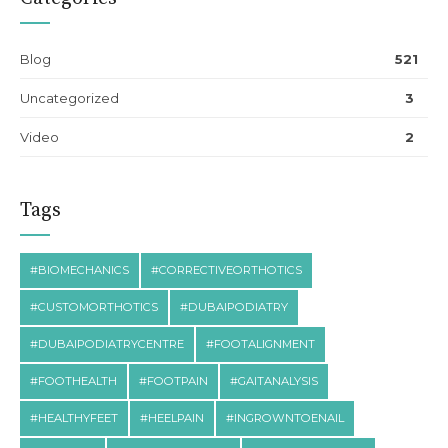
Blog
521
Uncategorized
3
Video
2
Tags
#BIOMECHANICS
#CORRECTIVEORTHOTICS
#CUSTOMORTHOTICS
#DUBAIPODIATRY
#DUBAIPODIATRYCENTRE
#FOOTALIGNMENT
#FOOTHEALTH
#FOOTPAIN
#GAITANALYSIS
#HEALTHYFEET
#HEELPAIN
#INGROWNTOENAIL