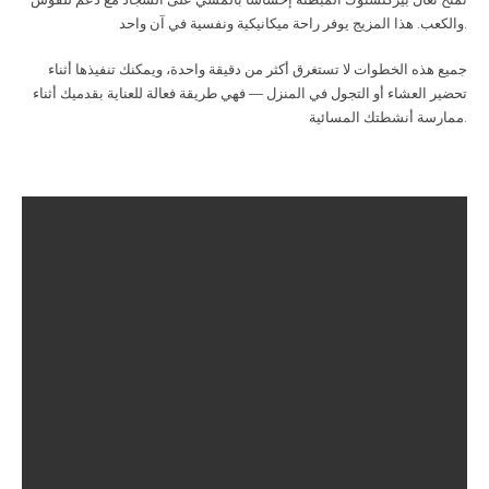
والكعب. هذا المزيج يوفر راحة ميكانيكية ونفسية في آن واحد.
جميع هذه الخطوات لا تستغرق أكثر من دقيقة واحدة، ويمكنك تنفيذها أثناء
تحضير العشاء أو التجول في المنزل — فهي طريقة فعالة للعناية بقدميك أثناء
ممارسة أنشطتك المسائية.