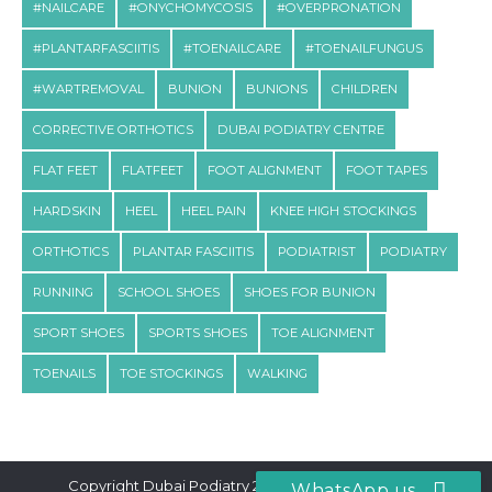
#NAILCARE
#ONYCHOMYCOSIS
#OVERPRONATION
#PLANTARFASCIITIS
#TOENAILCARE
#TOENAILFUNGUS
#WARTREMOVAL
BUNION
BUNIONS
CHILDREN
CORRECTIVE ORTHOTICS
DUBAI PODIATRY CENTRE
FLAT FEET
FLATFEET
FOOT ALIGNMENT
FOOT TAPES
HARDSKIN
HEEL
HEEL PAIN
KNEE HIGH STOCKINGS
ORTHOTICS
PLANTAR FASCIITIS
PODIATRIST
PODIATRY
RUNNING
SCHOOL SHOES
SHOES FOR BUNION
SPORT SHOES
SPORTS SHOES
TOE ALIGNMENT
TOENAILS
TOE STOCKINGS
WALKING
Copyright Dubai Podiatry 2026. All rights reserved.
WhatsApp us