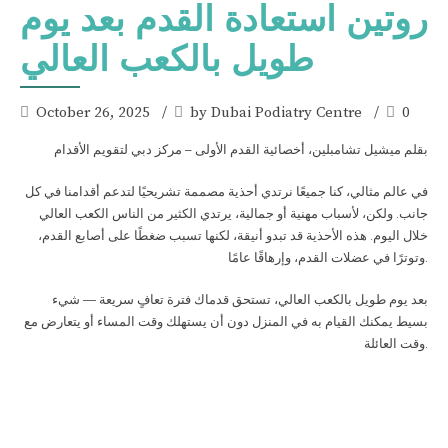
روتين استعادة القدم بعد يوم
طويل بالكعب العالي
October 26, 2025
by Dubai Podiatry Centre
0
بقلم ميشيل تشامبلين، أخصائية القدم الأولى – مركز دبي لتقويم الأقدام
في عالم مثالي، كنا جميعًا نرتدي أحذية مصممة تشريحيًا لتدعم أقدامنا في كل
جانب. ولكن، لأسباب مهنية أو جمالية، يرتدي الكثير من الناس الكعب العالي
خلال اليوم. هذه الأحذية قد تبدو أنيقة، لكنها تسبب ضغطًا على أصابع القدم،
وتوترًا في عضلات القدم، وإرهاقًا عامًا.
بعد يوم طويل بالكعب العالي، تستحق قدماك فترة تعافٍ سريعة — شيء
بسيط يمكنك القيام به في المنزل دون أن يستهلك وقت المساء أو يتعارض مع
وقت العائلة.