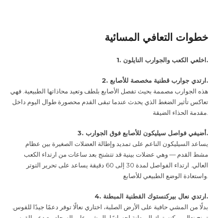
خطوات التعافي المسائية
1. اخلعي الكعب والجوارب النايلون.
2. ارتدي جوارب قطنية مخصصة للأصابع.
هذه الجوارب مصممة بحيث تفصل الأصابع بلطف وتعيد محاذاتها الطبيعية. فهي
تعاكس تأثير الضغط الذي يحدث عندما تبقى القدم محصورة طوال اليوم داخل
مقدمة الحذاء الضيقة.
3. أضيفي فواصل سيليكون للأصابع فوق الجوارب.
يساعد السيليكون الناعم على تمديد وإطالة العضلات الصغيرة بين عظام
مشط القدم — وهي عضلات بينية قد تتشنج بعد ساعات من ارتداء الكعب
العالي. ارتداء الفواصل لمدة 30 إلى 60 دقيقة يساعد على تحرير التوتر
واستعادة الوضع الطبيعي للأصابع.
4. ارتدي نعال بيركنستوك القطنية المبطنة.
بدلًا من المشي حافية على الأرض الصلبة، اختاري نعالًا توفر دعمًا جيدًا للقوس.
تمنح نعال بيركنستوك المبطنة إحساسًا بالمشي على السجاد مع دعم للقوس