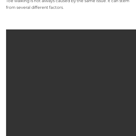
Toe walking is not always caused by the same issue. It can stem
from several different factors.