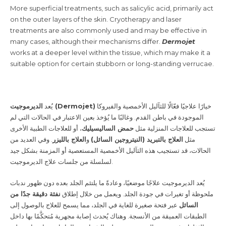
More superficial treatments, such as salicylic acid, primarily act
on the outer layers of the skin. Cryotherapy and laser
treatments are also commonly used and may be effective in
many cases, although their mechanisms differ.
Dermojet
works at a deeper level within the tissue, which may make it a
suitable option for certain stubborn or long-standing verrucae.
خيارًا علاجيًا فعّالًا للثآليل الأخمصية والفيروكا
الديرموجيت (Dermojet)
يُعد
الموجودة في باطن القدم. وغالبًا ما يُؤخذ بعين الاعتبار في الحالات التي لم
تستجب للعلاجات المنزلية مثل
حمض الساليسيليك
، أو للعلاجات الطبية الأخرى
مثل
العلاج بالتبريد (النيتروجين السائل)
و
العلاج بالليزر
. وفي العديد من
الحالات، قد تستجيب هذه الثآليل الأخمصية المستعصية أو المزمنة بشكل جيد
لسلسلة من جلسات علاج الديرموجيت.
يُعد الديرموجيت علاجًا موضعيًا، وعادةً ما يلتئم الجلد بعده دون ظهور ندبات
ملحوظة أو تغيرات في جودة الجلد. ويعمل من خلال إطلاق
نفثة دقيقة جدًا من
السائل
عبر فتحة صغيرة للغاية في الجلد، مما يسمح للعلاج بالوصول إلى
الطبقات العميقة من الأنسجة. وهناك يُحدث إصابة مجهرية مُتحكَّمًا بها داخل