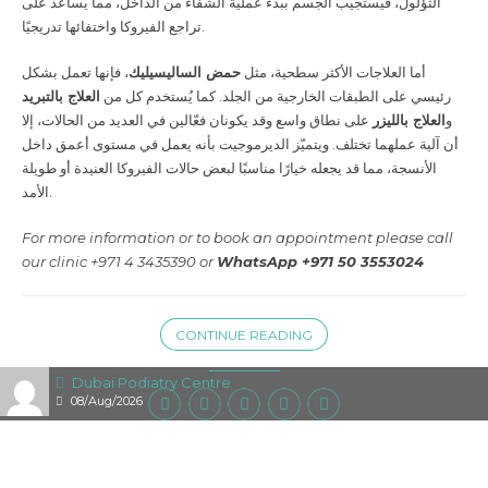
الثؤلول، فيستجيب الجسم ببدء عملية الشفاء من الداخل، مما يساعد على
تراجع الفيروكا واختفائها تدريجيًا.
أما العلاجات الأكثر سطحية، مثل
حمض الساليسيليك
، فإنها تعمل بشكل
رئيسي على الطبقات الخارجية من الجلد. كما يُستخدم كل من
العلاج بالتبريد
و
العلاج بالليزر
على نطاق واسع وقد يكونان فعّالين في العديد من الحالات، إلا
أن آلية عملهما تختلف. ويتميّز الديرموجيت بأنه يعمل في مستوى أعمق داخل
الأنسجة، مما قد يجعله خيارًا مناسبًا لبعض حالات الفيروكا العنيدة أو طويلة
الأمد.
For more information or to book an appointment please call
our clinic +971 4 3435390 or
WhatsApp +971 50 3553024
CONTINUE READING
Dubai Podiatry Centre
08/Aug/2026