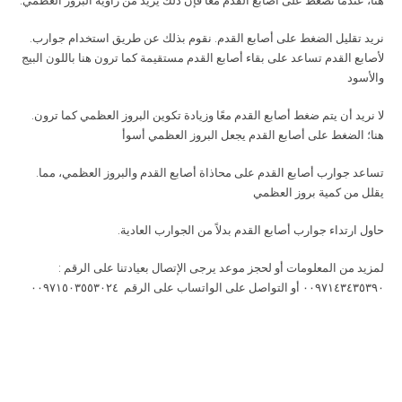
.هنا، عندما نضغط على أصابع القدم معًا فإن ذلك يزيد من زاوية البروز العظمي
.نريد تقليل الضغط على أصابع القدم. نقوم بذلك عن طريق استخدام جوارب
لأصابع القدم تساعد على بقاء أصابع القدم مستقيمة كما ترون هنا باللون البيج
والأسود
.لا نريد أن يتم ضغط أصابع القدم معًا وزيادة تكوين البروز العظمي كما ترون
هنا؛ الضغط على أصابع القدم يجعل البروز العظمي أسوأ
.تساعد جوارب أصابع القدم على محاذاة أصابع القدم والبروز العظمي، مما
يقلل من كمية بروز العظمي
.حاول ارتداء جوارب أصابع القدم بدلاً من الجوارب العادية
٠٠٩٧١٤٣٤٣٥٣٩٠ أو التواصل على الواتساب على الرقم ٠٠٩٧١٥٠٣٥٥٣٠٢٤