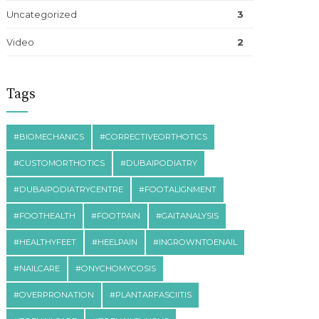
Uncategorized
3
Video
2
Tags
#BIOMECHANICS
#CORRECTIVEORTHOTICS
#CUSTOMORTHOTICS
#DUBAIPODIATRY
#DUBAIPODIATRYCENTRE
#FOOTALIGNMENT
#FOOTHEALTH
#FOOTPAIN
#GAITANALYSIS
#HEALTHYFEET
#HEELPAIN
#INGROWNTOENAIL
#NAILCARE
#ONYCHOMYCOSIS
#OVERPRONATION
#PLANTARFASCIITIS