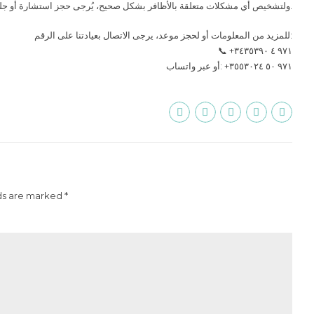
ولتشخيص أي مشكلات متعلقة بالأظافر بشكل صحيح، يُرجى حجز استشارة أو جلسة باديكير طبي.
للمزيد من المعلومات أو لحجز موعد، يرجى الاتصال بعيادتنا على الرقم:
📞 ‎+٩٧١ ٤ ٣٤٣٥٣٩٠
أو عبر واتساب: ‎+٩٧١ ٥٠ ٣٥٥٣٠٢٤
ds are marked *