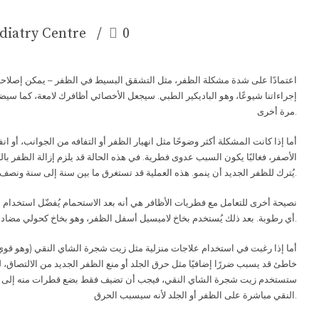
diatry Centre
0
اعتمادًا على شدة مشكلة الظفر، مثل التشقق البسيط في الظفر – يمكن إصلاحه 
إجراءاتنا شيوعًا، وهو الباديكير الطبي. سيجعل الأخصائي أظافرك لامعة، كما سيضع
مرة أخرى.
أما إذا كانت المشكلة أكثر وضوحًا مثل انهيار الظفر أو التفافه من الجوانب، أو 
الأصفر، فغالبًا يكون السبب عدوى فطرية. في هذه الحالة قد يلزم إزالة الظفر بال
يُترك للظفر الجديد أن ينمو. هذه العملية قد تستغرق ما بين سنة إلى سنة ونصف حتى ينمو الظفر بالكامل بشكل صحي ووردي.
نصيحة أخرى للتعامل مع فطريات الأظافر هي أنه بعد الاستحمام يُفضّل استخدا
أي رطوبة. بعد ذلك يُستخدم بخاخ لاميسيل أسفل الظفر، وهو بخاخ كحولي مضاد للفطريات يساعد على منع نموها.
أما إذا رغبت في استخدام علاجات منزلية مثل زيت شجرة الشاي النقي (وهو قوي
خاطئ قد يسبب ضررًا إضافيًا مثل حرق الجلد أو منع الظفر الجديد من الالتصاق، 
ستستخدم زيت شجرة الشاي النقي، فيجب أن تضيف فقط بضع قطرات منه إلى زيت
النقي مباشرة على الظفر أو الجلد لأنه سيسبب الحرق.