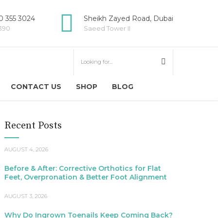
 355 3024
Sheikh Zayed Road, Dubai
5390
Saeed Tower II
CONTACT US
SHOP
BLOG
Recent Posts
AUGUST 4, 2026
Before & After: Corrective Orthotics for Flat
Feet, Overpronation & Better Foot Alignment
AUGUST 3, 2026
Why Do Ingrown Toenails Keep Coming Back?