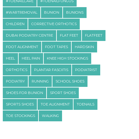
#TOENAILCARE
#TOENAILFUNGUS
#WARTREMOVAL
BUNION
BUNIONS
CHILDREN
CORRECTIVE ORTHOTICS
DUBAI PODIATRY CENTRE
FLAT FEET
FLATFEET
FOOT ALIGNMENT
FOOT TAPES
HARDSKIN
HEEL
HEEL PAIN
KNEE HIGH STOCKINGS
ORTHOTICS
PLANTAR FASCIITIS
PODIATRIST
PODIATRY
RUNNING
SCHOOL SHOES
SHOES FOR BUNION
SPORT SHOES
SPORTS SHOES
TOE ALIGNMENT
TOENAILS
TOE STOCKINGS
WALKING