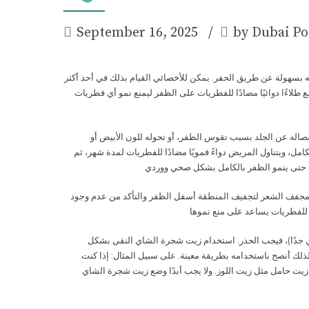
September 16, 2025
by Dubai Po
بسهولة عن طريق الحفر. يمكن للأخصائي القيام بذلك في أحد أكثر
 طلاءًا دوائيًا مضادًا للفطريات على الظفر ليمنع نمو أي فطريات
انفصاله عن الجلد بسبب تقوس الظفر، أو تحوله للون الأبيض أو
كامل، ويتناول المريض دواءً فمويًا مضادًا للفطريات لمدة شهر، ثم
م مجفف الشعر لتجفيف المنطقة أسفل الظفر والتأكد من عدم وجود
 جدًا)، فيجب الحذر. استخدام زيت شجرة الشاي النقي بشكل
لذلك أنصح باستخدامه بطريقة معينة. على سبيل المثال: إذا كنت
 حامل مثل زيت اللوز. ولا يجب أبدًا وضع زيت شجرة الشاي