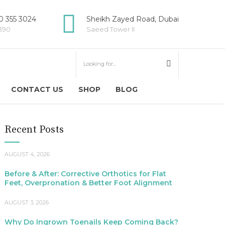
 355 3024
Sheikh Zayed Road, Dubai
5390
Saeed Tower II
CONTACT US
SHOP
BLOG
Recent Posts
AUGUST 4, 2026
Before & After: Corrective Orthotics for Flat
Feet, Overpronation & Better Foot Alignment
AUGUST 3, 2026
Why Do Ingrown Toenails Keep Coming Back?