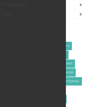
Uncategorized
3
Video
2
Tags
#BIOMECHANICS
#CORRECTIVEORTHOTICS
#CUSTOMORTHOTICS
#DUBAIPODIATRY
#DUBAIPODIATRYCENTRE
#FOOTALIGNMENT
#FOOTHEALTH
#FOOTPAIN
#GAITANALYSIS
#HEALTHYFEET
#HEELPAIN
#INGROWNTOENAIL
#NAILCARE
#ONYCHOMYCOSIS
#OVERPRONATION
#PLANTARFASCIITIS