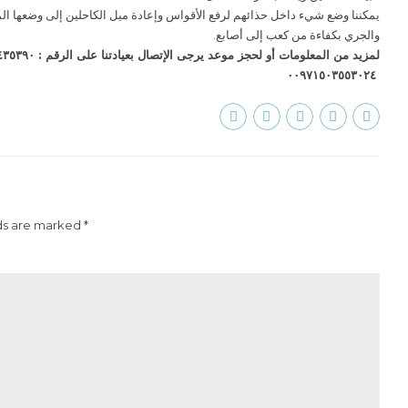
يمكننا وضع شيء داخل حذائهم لرفع الأقواس وإعادة ميل الكاحلين إلى وضعها ال
والجري بكفاءة من كعب إلى أصابع.
٠٠٩٧١٥٠٣٥٥٣٠٢٤
ds are marked *