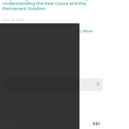
Understanding the Real Cause and the
Permanent Solution
JULY 30, 2026
Flat Feet, Overpronation & Foot Pain: How
Custom Orthotics Can Improve Foot
Alignment
News Archive
Select Month
Categories
Blog
521